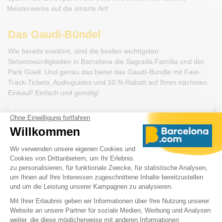
Meisterwerke auf die smarte Art!
Das Gaudi-Bündel
Wie bereits erwähnt, sind die beiden wichtigsten
Sehenswürdigkeiten in Barcelona die Sagrada Família und der
Park Güell. Und genau das bietet das Gaudí-Bundle mit Fast-
Track-Tickets, Audioguides und 10 % Rabatt auf Ihren nächsten
Einkauf! Einfach und günstig!
Das Gaudí-Bündel
Tickets ohne Anstehen
für die
Sagrada Família
Tickets ohne Anstehen
für den
Park
Güell
Audioguide-Apps
+ 10% Rabatt
Ab
ZUR BUCHUNG
€ 66,00