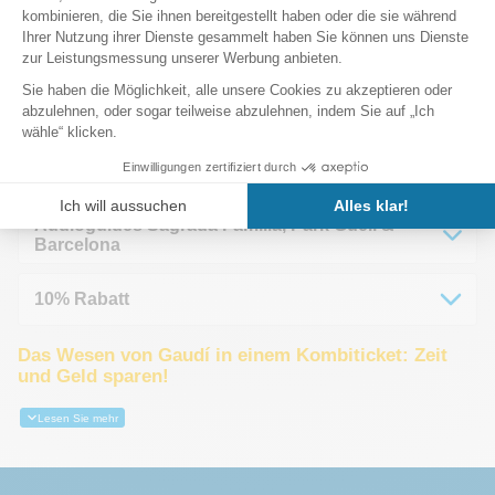
Was ist inbegriffen
Sagrada Família
Park Güell
Audioguides Sagrada Família, Park Güell &
Barcelona
10% Rabatt
Das Wesen von Gaudí in einem Kombiticket: Zeit
und Geld sparen!
Lesen Sie mehr