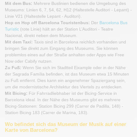
Mit dem Bus:
Mehrere Buslinien bedienen die Umgebung des
Museums: Linien 6, 7, 54, 62, H12 (Haltestelle Auditori - Lepant) -
Linie V21 (Haltestelle Lepant - Auditori).
Hop on Hop off Barcelona Touristenbus:
Der
Barcelona Bus
Turístic
(rote Linie) hält an der Station L’Auditori - Teatre
Nacional, direkt neben dem Museum.
Mit dem Taxi:
Taxis sind in Barcelona reichlich vorhanden und
bringen Sie direkt zum Eingang des Museums. Sie können
problemlos eines auf der Straße anhalten oder Apps wie Free
Now oder Cabify nutzen.
Zu Fuß:
Wenn Sie sich im Stadtteil Eixample oder in der Nähe
der Sagrada Família befinden, ist das Museum etwa 15 Minuten
zu Fuß entfernt. Dies kann ein angenehmer Spaziergang sein,
um die modernistische Architektur des Viertels zu entdecken.
Mit Bicing:
Für Fahrradliebhaber ist der Bicing-Service in
Barcelona ideal. In der Nähe des Museums gibt es mehrere
Bicing-Stationen: Station Bicing 299 (Carrer de Padilla, 148) -
Station Bicing 183 (Carrer de Marina, 183).
Wo befindet sich das Museum der Musik auf einer
Karte von Barcelona?