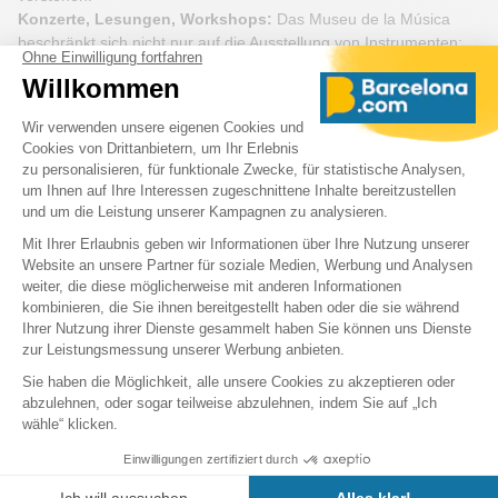
Konzerte, Lesungen, Workshops:
Das Museu de la Música
beschränkt sich nicht nur auf die Ausstellung von Instrumenten;
es ist auch ein Bildungsraum mit Workshops und Konzerten das
ganze Jahr über, was jeden Besuch zu einem interaktiven
Erlebnis macht.
Öffnungszeiten
Das Museum empfängt Besucher das ganze Jahr über mit
angepassten Öffnungszeiten, um Ihren Besuch zu erleichtern.
Hier sind die detaillierten Öffnungszeiten:
Dienstag bis Samstag:
10:00 - 19:00
Sonntag und Feiertage:
10:00 - 20:00
Montag:
Geschlossen (außer an Feiertagen, dann geöffnet)
Das Museum der Musik ist an folgenden Tagen geschlossen: 25.
Dezember (Weihnachten) / 1. Januar (Neujahr) / 1. Mai (Tag der
Arbeit).
Besondere Feiertage: An Tagen wie dem 6. Januar
(Dreikönigstag) und dem 24. September (La Mercè) ist das
Museum in der Regel zu den regulären Sonntagsöffnungszeiten,
von 10:00 bis 20:00, geöffnet.