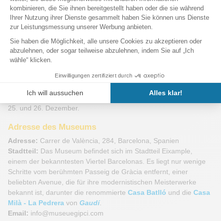
Das Ägyptische Museum von Barcelona empfängt Besucher mit
angepassten Öffnungszeiten, die je nach Tag und Jahreszeit
variieren. Hier sind die detaillierten Öffnungszeiten:
Montag bis Freitag:
Geöffnet von 10:00 bis 14:00 und von
16:00 bis 19:30.
Samstag:
Geöffnet von 10:00 bis 15:00 und von 16:00 bis 19:30.
Sonntag:
Geöffnet von 10:00 bis 14:00.
Sonderöffnungszeiten:
Das Museum bleibt an bestimmten
Feiertagen geschlossen, darunter der 1. und 6. Januar sowie der
25. und 26. Dezember.
Adresse des Museums
Adresse:
Carrer de València, 284, Barcelona, Spanien
Stadtteil:
Das Museum befindet sich im Stadtteil Eixample,
einem der bekanntesten Viertel Barcelonas. Es liegt nur wenige
Schritte vom berühmten Passeig de Gràcia entfernt, einer
beliebten Avenue, die für ihre modernistischen Meisterwerke
bekannt ist, darunter die renommierte
Casa Batlló
und die
Casa
Milà - La Pedrera
von
Gaudí
.
Email:
info@museuegipci.com