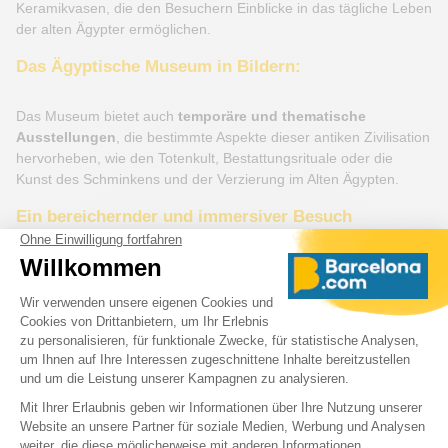
Keramikvasen, die den Besuchern Einblicke in das tägliche Leben
der alten Ägypter ermöglichen.
Das Ägyptische Museum in Bildern:
Das Museum bietet auch
temporäre und thematische
Ausstellungen
, die bestimmte Aspekte dieser antiken Zivilisation
hervorheben, wie den Totenkult, Bestattungsrituale oder die
Kunst des Schminkens und der Verzierung im Alten Ägypten.
Ein bereichernder und immersiver Besuch
Das Ägyptische Museum von Barcelona zeichnet sich auch durch
seine
interaktiven Aktivitäten
aus. Führungen, Hieroglyphen-
Workshops und sogar Einbalsamierungsnachstellungen werden
angeboten, um das Besuchererlebnis zu bereichern. Diese
Aktivitäten sind besonders bei Familien und Schulgruppen
beliebt, da sie eine spielerische Einführung in die Geschichte und
Glaubensvorstellungen dieser faszinierenden Zivilisation bieten.
Öffnungszeiten des Ägyptischen Museums
von Barcelona